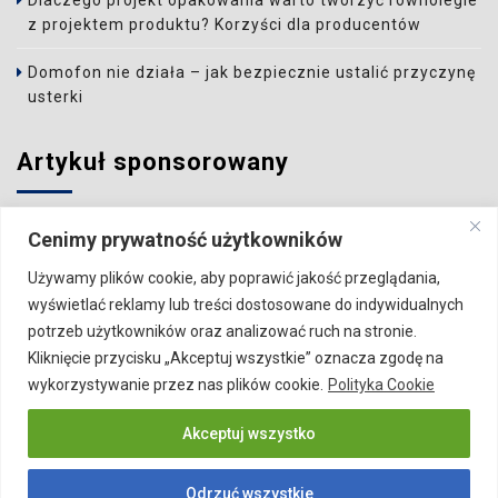
Dlaczego projekt opakowania warto tworzyć równolegle
z projektem produktu? Korzyści dla producentów
Domofon nie działa – jak bezpiecznie ustalić przyczynę
usterki
Artykuł sponsorowany
Wzbudź zainteresowanie Czytelnika i zamieść artykuł w
Cenimy prywatność użytkowników
naszym serwisie.
Używamy plików cookie, aby poprawić jakość przeglądania,
Szczegóły:
Publikacja artykułu
wyświetlać reklamy lub treści dostosowane do indywidualnych
potrzeb użytkowników oraz analizować ruch na stronie.
Kliknięcie przycisku „Akceptuj wszystkie” oznacza zgodę na
wykorzystywanie przez nas plików cookie.
Polityka Cookie
VISERA.PL
Biznes
Budownictwo
Gastronomia
Akceptuj wszystko
Dom
Motoryzacja
Ogród
Pozostałe
Rodzina
Rozrywka
Sport
Technologia
Odrzuć wszystkie