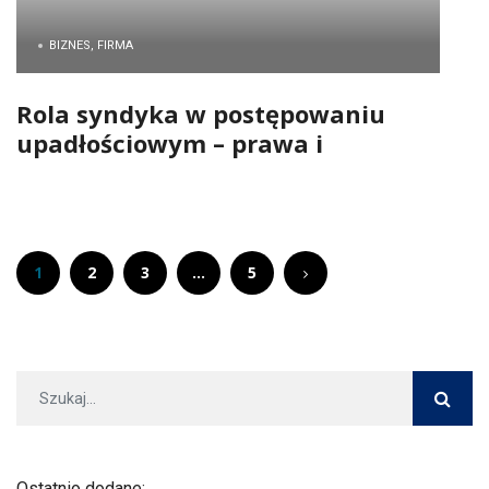
BIZNES, FIRMA
Rola syndyka w postępowaniu
upadłościowym – prawa i
obowiązki dłużnika
1
2
3
…
5
Ostatnio dodane: