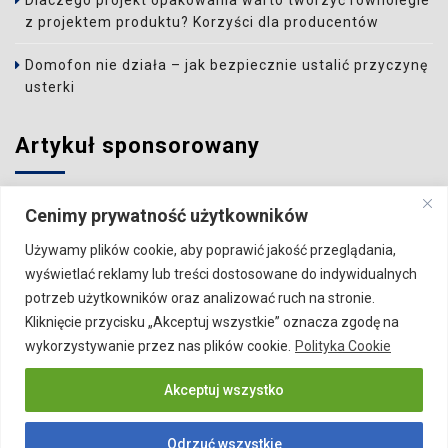
Dlaczego projekt opakowania warto tworzyć równolegle
z projektem produktu? Korzyści dla producentów
Domofon nie działa – jak bezpiecznie ustalić przyczynę
usterki
Artykuł sponsorowany
Wzbudź zainteresowanie Czytelnika i zamieść artykuł w
Cenimy prywatność użytkowników
naszym serwisie.
Używamy plików cookie, aby poprawić jakość przeglądania,
Szczegóły:
Publikacja artykułu
wyświetlać reklamy lub treści dostosowane do indywidualnych
potrzeb użytkowników oraz analizować ruch na stronie.
Kliknięcie przycisku „Akceptuj wszystkie” oznacza zgodę na
wykorzystywanie przez nas plików cookie.
Polityka Cookie
VISERA.PL
Biznes
Budownictwo
Gastronomia
Akceptuj wszystko
Dom
Motoryzacja
Ogród
Pozostałe
Rodzina
Rozrywka
Sport
Technologia
Odrzuć wszystkie