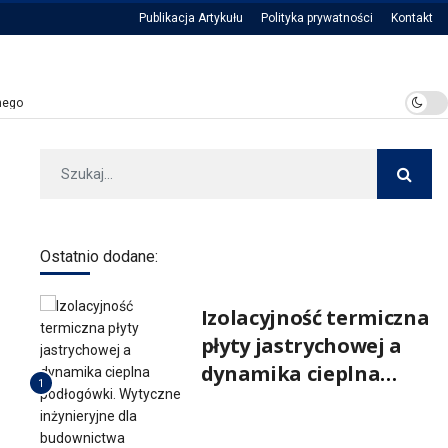
Publikacja Artykułu
Polityka prywatności
Kontakt
nego
Dlaczego projekt opakowania warto tworzyć równolegle z projektem p
Ostatnio dodane:
Izolacyjność termiczna
płyty jastrychowej a
dynamika cieplna
1
podłogówki. Wytyczne
inżynieryjne dla