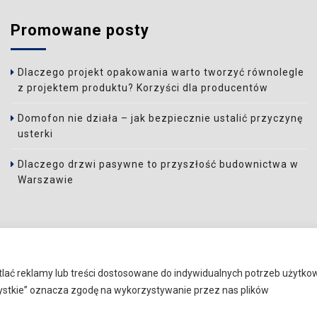
Promowane posty
Dlaczego projekt opakowania warto tworzyć równolegle
z projektem produktu? Korzyści dla producentów
Domofon nie działa – jak bezpiecznie ustalić przyczynę
usterki
Dlaczego drzwi pasywne to przyszłość budownictwa w
Warszawie
tlać reklamy lub treści dostosowane do indywidualnych potrzeb użytk
szystkie” oznacza zgodę na wykorzystywanie przez nas plików
ictwo
Gastronomia
Dom
Motoryzacja
Ogród
Pozostał