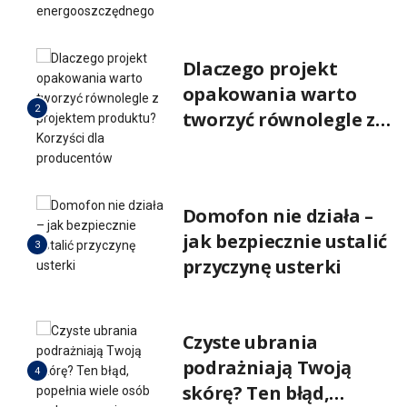
budownictwa
energooszczędnego
Dlaczego projekt
opakowania warto
2
tworzyć równolegle z
projektem produktu?
Korzyści dla
producentów
Domofon nie działa –
jak bezpiecznie ustalić
3
przyczynę usterki
Czyste ubrania
podrażniają Twoją
4
skórę? Ten błąd,