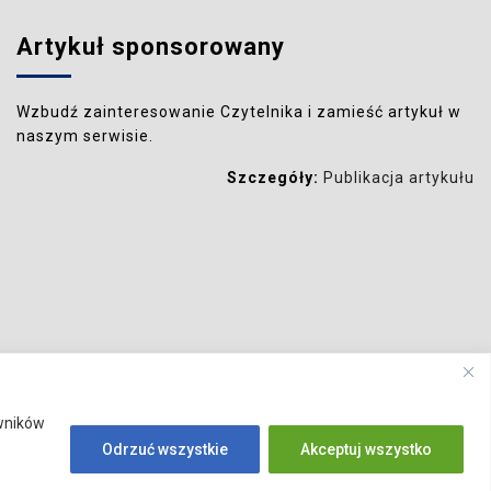
Artykuł sponsorowany
Wzbudź zainteresowanie Czytelnika i zamieść artykuł w
naszym serwisie.
Szczegóły:
Publikacja artykułu
owników
Odrzuć wszystkie
Akceptuj wszystko
e
Rodzina
Rozrywka
Sport
Technologia
Turystyka