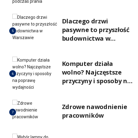
popełnia wiele osób
podczas prania
Dlaczego drzwi
pasywne to przyszłość
5
budownictwa w
Warszawie
Komputer działa
wolno? Najczęstsze
6
przyczyny i sposoby na
poprawę wydajności
Zdrowe nawodnienie
7
pracowników