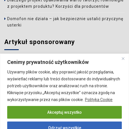
Dlaczego projekt opakowania warto tworzyć równolegle
z projektem produktu? Korzyści dla producentów
Domofon nie działa – jak bezpiecznie ustalić przyczynę
usterki
Artykuł sponsorowany
Wzbudź zainteresowanie Czytelnika i zamieść artykuł w
Cenimy prywatność użytkowników
naszym serwisie.
Używamy plików cookie, aby poprawić jakość przeglądania,
Szczegóły:
Publikacja artykułu
wyświetlać reklamy lub treści dostosowane do indywidualnych
potrzeb użytkowników oraz analizować ruch na stronie.
Kliknięcie przycisku „Akceptuj wszystkie” oznacza zgodę na
wykorzystywanie przez nas plików cookie.
Polityka Cookie
VISERA.PL
Biznes
Budownictwo
Gastronomia
Akceptuj wszystko
Dom
Motoryzacja
Ogród
Pozostałe
Rodzina
Rozrywka
Sport
Technologia
Odrzuć wszystkie